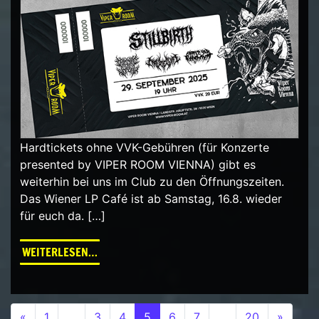
Hardtickets ohne VVK-Gebühren (für Konzerte
presented by VIPER ROOM VIENNA) gibt es
weiterhin bei uns im Club zu den Öffnungszeiten.
Das Wiener LP Café ist ab Samstag, 16.8. wieder
für euch da. […]
FROM WIENER LP CAFÉ BIS 15.8. AUF URLAUB
WEITERLESEN…
Beitrags-Navigation
«
1
…
3
4
5
6
7
…
20
»