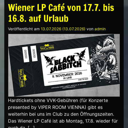
Wiener LP Café von 17.7. bis
16.8. auf Urlaub
Veröffentlicht am
13.07.2026
(13.07.2026)
von
admin
Hardtickets ohne VVK-Gebühren (für Konzerte
presented by VIPER ROOM VIENNA) gibt es
weiterhin bei uns im Club zu den Öffnungszeiten.
Das Wiener LP Café ist ab Montag, 17.8. wieder für
euch da. […]