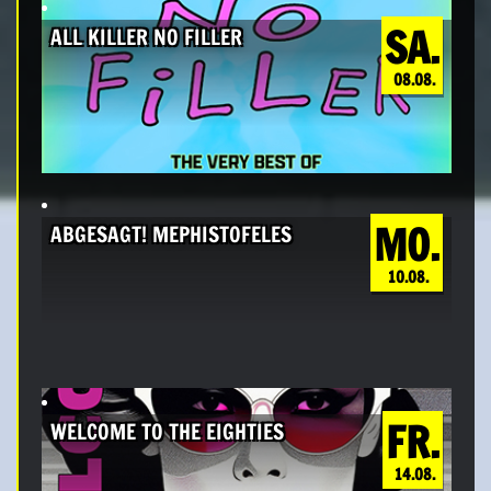
SA.
ALL KILLER NO FILLER
08.08.
MO.
ABGESAGT! MEPHISTOFELES
10.08.
FR.
WELCOME TO THE EIGHTIES
14.08.