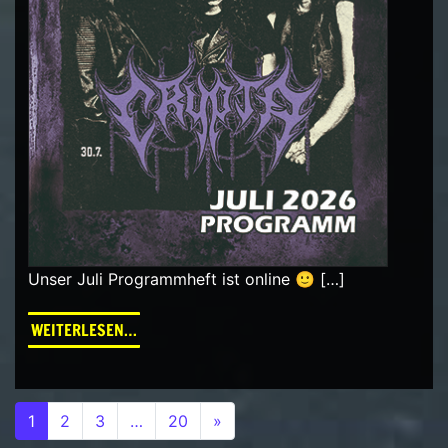
Unser Juli Programmheft ist online 🙂 […]
FROM PROGRAMM JULI 2026
WEITERLESEN…
Beitrags-Navigation
1
2
3
…
20
»