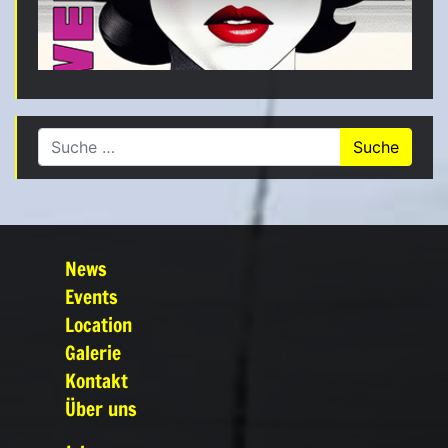
Suche nach:
News
Events
Location
Galerie
Kontakt
Über uns