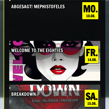
MO.
ABGESAGT! MEPHISTOFELES
10.08.
FR.
WELCOME TO THE EIGHTIES
14.08.
SA.
BREAKDOWN
15.08.