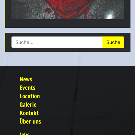
Suche nach:
News
Events
Location
Galerie
Kontakt
Über uns
Jobs