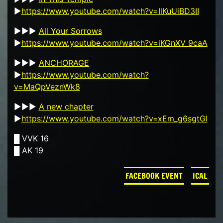
►
https://www.youtube.com/watch?v=IlKuUiBD3II
►►►
All Your Sorrows
►
https://www.youtube.com/watch?v=iKGnXV_9caA
►►►
ANCHORAGE
►
https://www.youtube.com/watch?
v=MaQpVeznWk8
►►►
A new chapter
►
https://www.youtube.com/watch?v=xEm_g6sgtGI
█ VVK 16
█ AK 19
FACEBOOK EVENT
ICAL