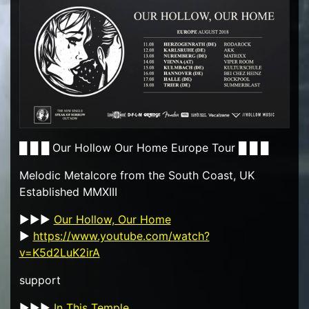
█ █ █ Our Hollow Our Home Europe Tour █ █ █
Melodic Metalcore from the South Coast, UK
Established MMXIII
►►►
Our Hollow, Our Home
►
https://www.youtube.com/watch?
v=K5d2LuK2irA
support
►►►
In This Temple