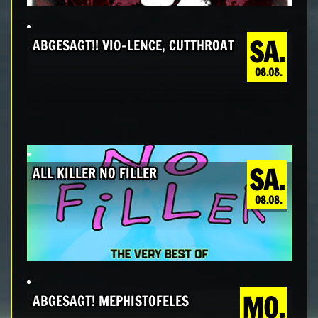
SA.
ABGESAGT!! VIO-LENCE, CUTTHROAT
08.08.
SA.
ALL KILLER NO FILLER
08.08.
MO.
ABGESAGT! MEPHISTOFELES