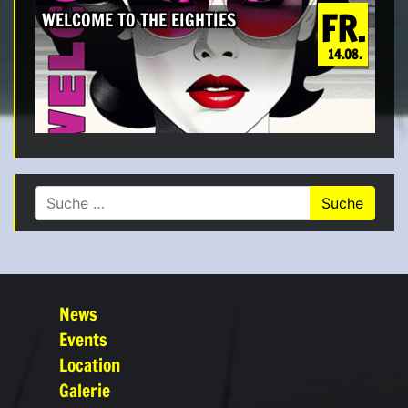
FR.
WELCOME TO THE EIGHTIES
14.08.
Suche nach:
News
Events
Location
Galerie