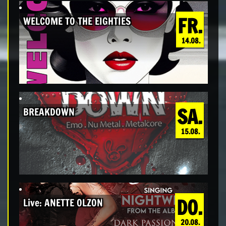
FR.
WELCOME TO THE EIGHTIES
14.08.
SA.
BREAKDOWN
15.08.
DO.
Live: ANETTE OLZON
20.08.