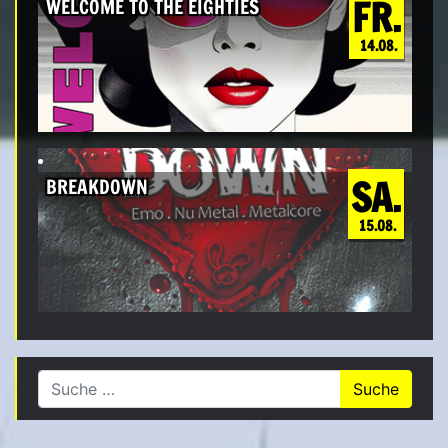
FR.
WELCOME TO THE EIGHTIES
14.08.
SA.
BREAKDOWN
15.08.
Suche nach: