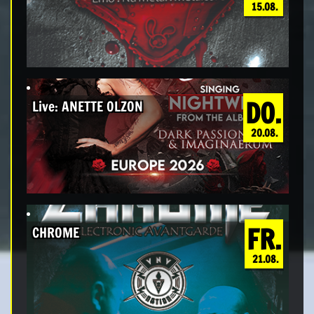
15.08.
DO.
Live: ANETTE OLZON
20.08.
FR.
CHROME
21.08.