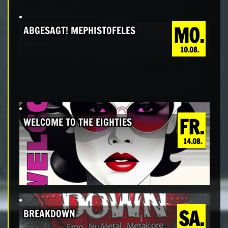
MO.
ABGESAGT! MEPHISTOFELES
10.08.
FR.
WELCOME TO THE EIGHTIES
14.08.
SA.
BREAKDOWN