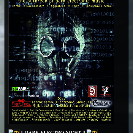
!! 𝐃𝐀𝐑𝐊 𝐄𝐋𝐄𝐂𝐓𝐑𝐎 𝐍𝐈𝐆𝐇𝐓 !!