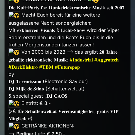
𝐃𝐢𝐞 𝐊𝐮𝐥𝐭-𝐏𝐚𝐫𝐭𝐲 𝐟ü𝐫 𝐃𝐮𝐧𝐤𝐞𝐥𝐞𝐥𝐞𝐤𝐭𝐫𝐨𝐧𝐢𝐬𝐜𝐡𝐞 𝐌𝐮𝐬𝐢𝐤 𝐬𝐞𝐢𝐭 𝟐𝟎𝟎𝟕!
Macht Euch bereit für eine weitere
ausgelassene Nacht sondergleichen:
Mit 𝐞𝐱𝐤𝐥𝐮𝐬𝐢𝐯𝐞𝐧 𝐕𝐢𝐬𝐮𝐚𝐥𝐬 & 𝐋𝐢𝐜𝐡𝐭-𝐒𝐡𝐨𝐰 wird der Viper
Room erstrahlen und die Beats Euch bis in die
frühen Morgenstunden tanzen lassen!
Von 2003 bis 2023 –> das ergibt 𝟐𝟎 𝐉𝐚𝐡𝐫𝐞
𝐠𝐞𝐛𝐚𝐥𝐥𝐭𝐞 𝐞𝐥𝐞𝐤𝐭𝐫𝐨𝐧𝐢𝐬𝐜𝐡𝐞 𝐌𝐮𝐬𝐢𝐤:
#𝐈𝐧𝐝𝐮𝐬𝐭𝐫𝐢𝐚𝐥
#𝐀𝐠𝐠𝐫𝐨𝐭𝐞𝐜𝐡
#𝐃𝐚𝐫𝐤𝐄𝐥𝐞𝐤𝐭𝐫𝐨
#𝐓𝐁𝐌
#𝐅𝐮𝐭𝐮𝐫𝐞𝐩𝐨𝐩
by
𝐃𝐉 𝐓𝐞𝐫𝐫𝐨𝐫𝐢𝐬𝐬𝐦𝐨 (Electronic Saviour)
𝐃𝐉 𝐌𝐢𝐣𝐤 𝐝𝐞.𝐒𝐭𝐢𝐧𝐨 (Schattenwelt.at)
& special guest „𝐃𝐉 𝐂𝐀𝐎𝐒“
Eintritt: € 8.-
(𝟓€ 𝐟ü𝐫 𝐒𝐜𝐡𝐚𝐭𝐭𝐞𝐧𝐰𝐞𝐥𝐭.𝐚𝐭 𝐕𝐞𝐫𝐞𝐢𝐧𝐬𝐦𝐢𝐭𝐠𝐥𝐢𝐞𝐝𝐞𝐫, 𝐠𝐫𝐚𝐭𝐢𝐬 𝐕𝐈𝐏
𝐌𝐢𝐭𝐠𝐥𝐢𝐞𝐝𝐞𝐫!)
GETRÄNKE AKTIONEN:
–> Berliner Luft: € 2,50.-