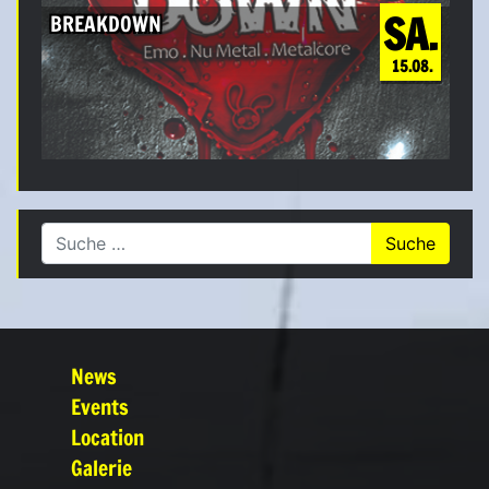
SA.
BREAKDOWN
15.08.
Suche nach:
News
Events
Location
Galerie