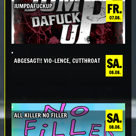
FR.
JUMPDAFUCKUP
07.08.
SA.
ABGESAGT!! VIO-LENCE, CUTTHROAT
08.08.
SA.
ALL KILLER NO FILLER
08.08.