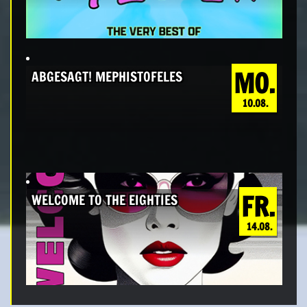
MO.
ABGESAGT! MEPHISTOFELES
10.08.
FR.
WELCOME TO THE EIGHTIES
14.08.