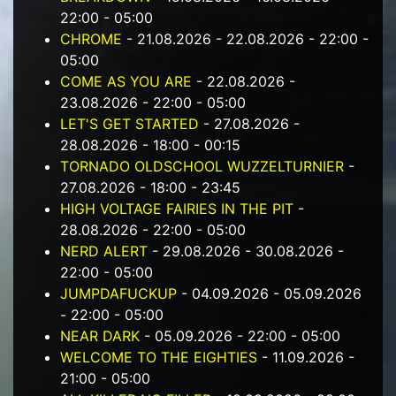
22:00 - 05:00
CHROME
- 21.08.2026 - 22.08.2026 - 22:00 -
05:00
COME AS YOU ARE
- 22.08.2026 -
23.08.2026 - 22:00 - 05:00
LET'S GET STARTED
- 27.08.2026 -
28.08.2026 - 18:00 - 00:15
TORNADO OLDSCHOOL WUZZELTURNIER
-
27.08.2026 - 18:00 - 23:45
HIGH VOLTAGE FAIRIES IN THE PIT
-
28.08.2026 - 22:00 - 05:00
NERD ALERT
- 29.08.2026 - 30.08.2026 -
22:00 - 05:00
JUMPDAFUCKUP
- 04.09.2026 - 05.09.2026
- 22:00 - 05:00
NEAR DARK
- 05.09.2026 - 22:00 - 05:00
WELCOME TO THE EIGHTIES
- 11.09.2026 -
21:00 - 05:00