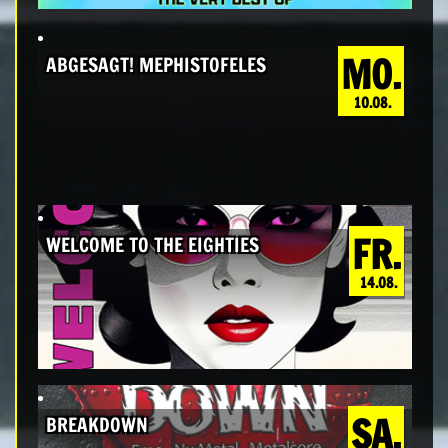
MO.
ABGESAGT! MEPHISTOFELES
10.08.
FR.
WELCOME TO THE EIGHTIES
14.08.
SA.
BREAKDOWN