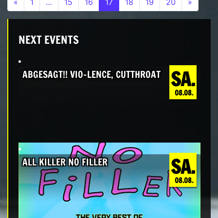
Beitrags-Navigation
«
1
…
15
16
17
18
19
20
»
NEXT EVENTS
SA.
ABGESAGT!! VIO-LENCE, CUTTHROAT
08.08.
SA.
ALL KILLER NO FILLER
08.08.