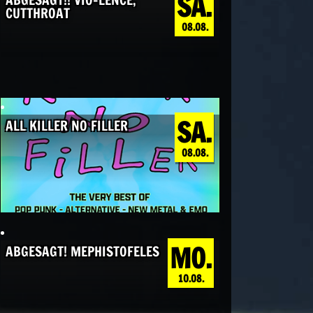
SA.
CUTTHROAT
08.08.
SA.
ALL KILLER NO FILLER
08.08.
MO.
ABGESAGT! MEPHISTOFELES
10.08.