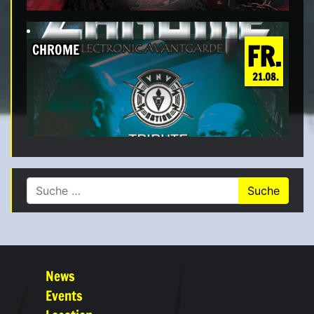
FR.
CHROME
21.08.
Suche nach:
News
Events