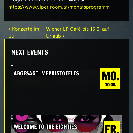
https://www.viper-room.at/monatsprogramm
Beitrags-Navigation
Konzerte im
Wiener LP Café bis 15.8. auf
Juli
Urlaub
NEXT EVENTS
MO.
ABGESAGT! MEPHISTOFELES
10.08.
FR.
WELCOME TO THE EIGHTIES