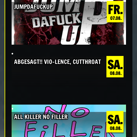
FR.
JUMPDAFUCKUP
07.08.
SA.
ABGESAGT!! VIO-LENCE, CUTTHROAT
08.08.
SA.
ALL KILLER NO FILLER
08.08.