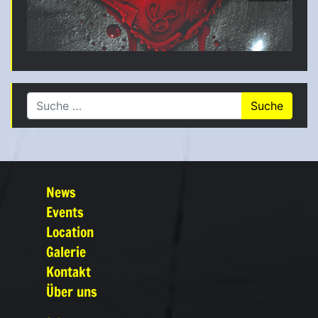
Suche nach:
News
Events
Location
Galerie
Kontakt
Über uns