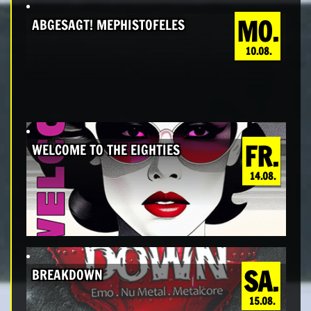
MO.
ABGESAGT! MEPHISTOFELES
10.08.
FR.
WELCOME TO THE EIGHTIES
14.08.
SA.
BREAKDOWN
15.08.