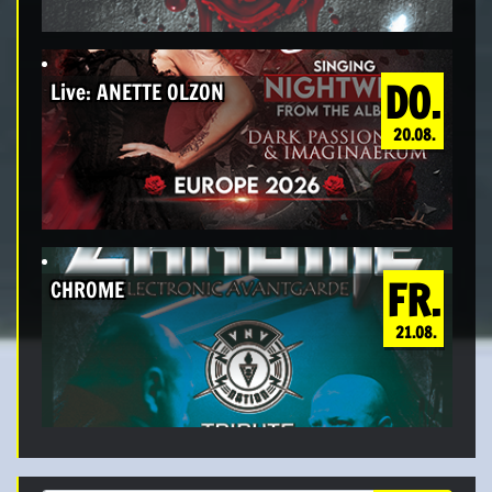
DO.
Live: ANETTE OLZON
20.08.
FR.
CHROME
21.08.