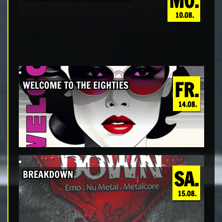
MO.
10.08.
FR.
WELCOME TO THE EIGHTIES
14.08.
SA.
BREAKDOWN
15.08.