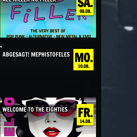
SA.
08.08.
MO.
ABGESAGT! MEPHISTOFELES
10.08.
FR.
WELCOME TO THE EIGHTIES
14.08.