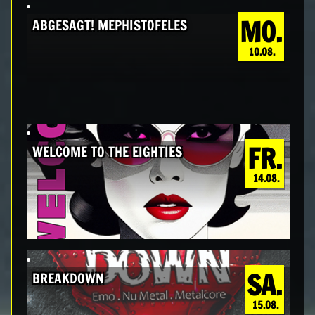
MO.
ABGESAGT! MEPHISTOFELES
10.08.
FR.
WELCOME TO THE EIGHTIES
14.08.
SA.
BREAKDOWN
15.08.