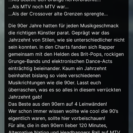
…Als MTV noch MTV war…
…Als der Crossover alte Grenzen sprengte…
Die 90er Jahre hatten für jeden Musikgeschmack
die richtigen Künstler parat. Geprägt war das
Jahrzehnt von Stilen, wie sie unterschiedlicher nicht
sein konnten. In den Charts fanden sich Rapper
gemeinsam mit den Helden des Brit-Pops, rockigen
Grunge-Bands und elektronischen Dance-Acts
einträchtig beieinander. Kaum ein Jahrzehnt
beinhaltet bislang so viele verschiedenen
Musikrichtungen wie die 90er. Lasst euch
überraschen, was es so alles in diesem verrückten
Jahrzehnt gab!
Das Beste aus den 90ern auf 4 Leinwänden!
Wer schon immer wissen wollte wie cool die 90’s
eigentlich waren, sollte hier vorbeischauen!
Für alle, die in den 90ern lieber 120 Minutes,
Alternative Nation und Headbangers Ball auf MTV