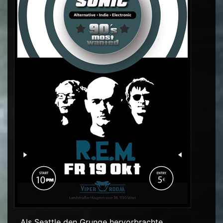
…Als Seattle den Grunge hervorbrachte…