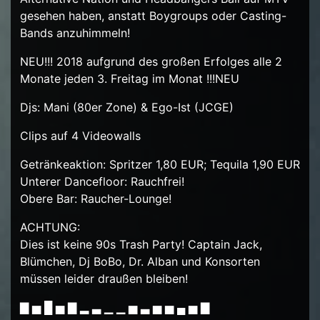
gesehen haben, anstatt Boygroups oder Casting-
Bands anzuhimmeln!
NEU!!! 2018 aufgrund des großen Erfolges alle 2
Monate jeden 3. Freitag im Monat !!!NEU
Djs: Mani (80er Zone) & Ego-Ist (JCGE)
Clips auf 4 Videowalls
Getränkeaktion: Spritzer 1,80 EUR; Tequila 1,90 EUR
Unterer Dancefloor: Rauchfrei!
Obere Bar: Raucher-Lounge!
ACHTUNG:
Dies ist keine 90s Trash Party! Captain Jack,
Blümchen, Dj BoBo, Dr. Alban und Konsorten
müssen leider draußen bleiben!
▇ ▅ █ ▅ ▇ ▂ ▃ ▁ ▁ ▅ ▃ ▅ ▅ ▄ ▅ ▇