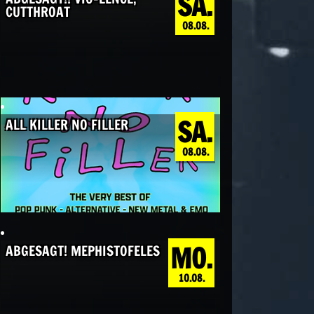
SA.
CUTTHROAT
08.08.
SA.
ALL KILLER NO FILLER
08.08.
MO.
ABGESAGT! MEPHISTOFELES
10.08.