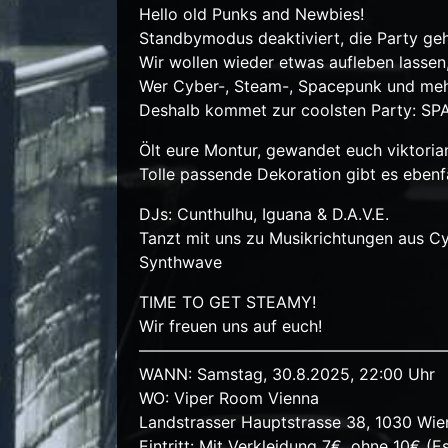
Hello old Punks and Newbies!
Standbymodus deaktiviert, die Party geh
Wir wollen wieder etwas aufleben lassen
Wer Cyber-, Steam-, Spacepunk und mehr 
Deshalb kommet zur coolsten Party: 
Ölt eure Montur, gewandet euch viktorian
Tolle passende Dekoration gibt es ebenf
DJs: Cunthulhu, Iguana & D.A.V.E.
Tanzt mit uns zu Musikrichtungen aus Cy
Synthwave
TIME TO GET STEAMY!
Wir freuen uns auf euch!
———————————————————
WANN: Samstag, 30.8.2025, 22:00 Uhr
WO: Viper Room Vienna
Landstrasser Hauptstrasse 38, 1030 Wie
Eintritt: Mit Verkleidung 7€, ohne 10€ 