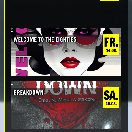
FR.
WELCOME TO THE EIGHTIES
14.08.
SA.
BREAKDOWN
15.08.