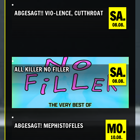
SA.
ABGESAGT!! VIO-LENCE, CUTTHROAT
08.08.
SA.
ALL KILLER NO FILLER
08.08.
MO.
ABGESAGT! MEPHISTOFELES
10.08.