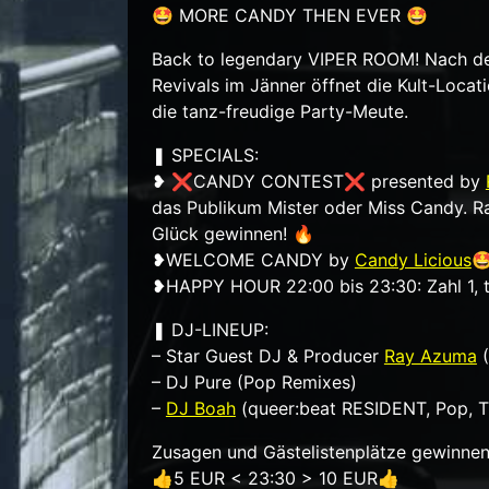
🤩 MORE CANDY THEN EVER 🤩
Back to legendary VIPER ROOM! Nach d
Revivals im Jänner öffnet die Kult-Locat
die tanz-freudige Party-Meute.
❚ SPECIALS:
❥ ❌CANDY CONTEST❌ presented by
das Publikum Mister oder Miss Candy. Ra
Glück gewinnen! 🔥
❥WELCOME CANDY by
Candy Licious

❥HAPPY HOUR 22:00 bis 23:30: Zahl 1, tri
❚ DJ-LINEUP:
– Star Guest DJ & Producer
Ray Azuma
(
– DJ Pure (Pop Remixes)
–
DJ Boah
(queer:beat RESIDENT, Pop, T
Zusagen und Gästelistenplätze gewinnen
👍5 EUR < 23:30 > 10 EUR👍