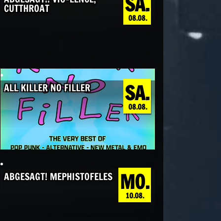
SA.
CUTTHROAT
08.08.
SA.
ALL KILLER NO FILLER
08.08.
MO.
ABGESAGT! MEPHISTOFELES
10.08.