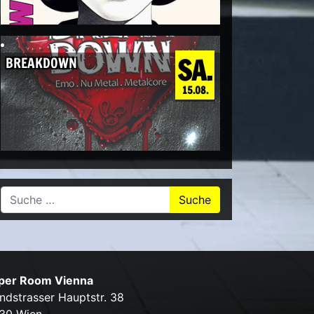
SA.
BREAKDOWN
15.08.
Suche nach:
per Room Vienna
ndstrasser Hauptstr. 38