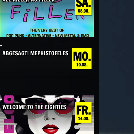
SA.
08.08.
MO.
ABGESAGT! MEPHISTOFELES
10.08.
FR.
WELCOME TO THE EIGHTIES
14.08.