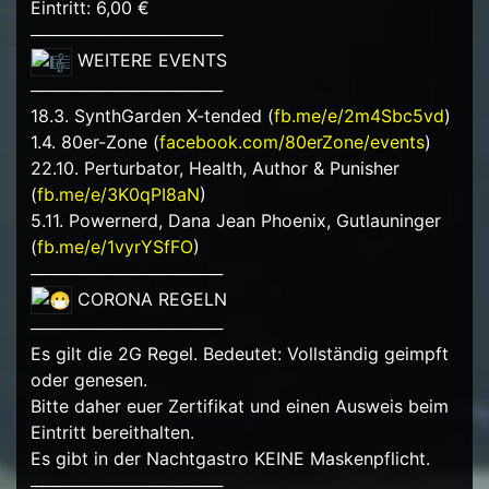
Eintritt: 6,00 €
────────────────
WEITERE EVENTS
────────────────
18.3. SynthGarden X-tended (
fb.me/e/2m4Sbc5vd
)
1.4. 80er-Zone (
facebook.com/80erZone/events
)
22.10. Perturbator, Health, Author & Punisher
(
fb.me/e/3K0qPI8aN
)
5.11. Powernerd, Dana Jean Phoenix, Gutlauninger
(
fb.me/e/1vyrYSfFO
)
────────────────
CORONA REGELN
────────────────
Es gilt die 2G Regel. Bedeutet: Vollständig geimpft
oder genesen.
Bitte daher euer Zertifikat und einen Ausweis beim
Eintritt bereithalten.
Es gibt in der Nachtgastro KEINE Maskenpflicht.
────────────────