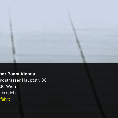
per Room Vienna
ndstrasser Hauptstr. 38
30 Wien
terreich
fahrt