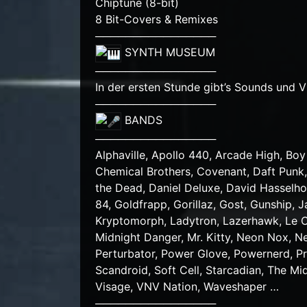
Chiptune (8-bit)
8 Bit-Covers & Remixes
────────────────
SYNTH MUSEUM
────────────────
In der ersten Stunde gibt’s Sounds und 
────────────────
BANDS
────────────────
Alphaville, Apollo 440, Arcade High, Boy
Chemical Brothers, Covenant, Daft Punk
the Dead, Daniel Deluxe, David Hasselh
84, Goldfrapp, Gorillaz, Gost, Gunship, 
Kryptomorph, Ladytron, Lazerhawk, Le C
Midnight Danger, Mr. Kitty, Neon Nox, N
Perturbator, Power Glove, Powernerd, Pri
Scandroid, Soft Cell, Starcadian, The M
Visage, VNV Nation, Waveshaper …
────────────────