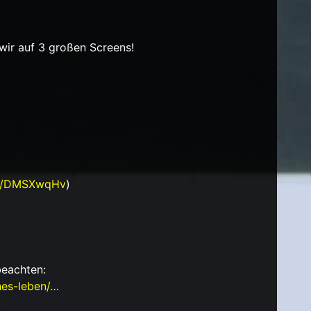
wir auf 3 großen Screens!
/e/DMSXwqHv
)
beachten:
ches-leben/…
.