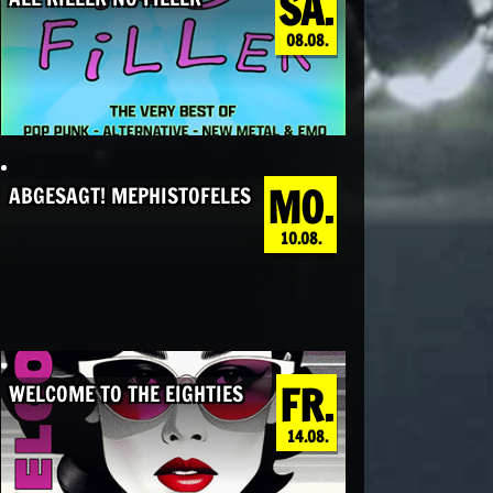
SA.
08.08.
MO.
ABGESAGT! MEPHISTOFELES
10.08.
FR.
WELCOME TO THE EIGHTIES
14.08.