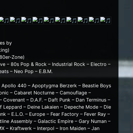
nes by
king)
 80er-Zone)
ve – 80s Pop & Rock – Industrial Rock – Electro –
eats – Neo Pop – E.B.M.
– Apollo 440 – Apoptygma Berzerk – Beastie Boys
ronic – Cabaret Nocturne – Camouflage –
– Covenant – D.A.F. – Daft Punk – Dan Terminus –
f Leppard – Deine Lakaien – Depeche Mode – Die
nk – E.L.O. – Europe – Fear Factory – Fever Ray –
ontline Assembly – Galactic Empire – Gary Numan –
MX – Kraftwerk – Interpol – Iron Maiden – Jan