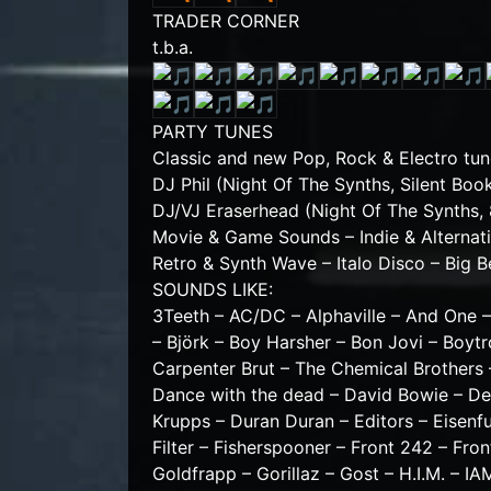
TRADER CORNER
t.b.a.
PARTY TUNES
Classic and new Pop, Rock & Electro tu
DJ Phil (Night Of The Synths, Silent Boo
DJ/VJ Eraserhead (Night Of The Synths,
Movie & Game Sounds – Indie & Alternati
Retro & Synth Wave – Italo Disco – Big B
SOUNDS LIKE:
3Teeth – AC/DC – Alphaville – And One 
– Björk – Boy Harsher – Bon Jovi – Boyt
Carpenter Brut – The Chemical Brothers 
Dance with the dead – David Bowie – De
Krupps – Duran Duran – Editors – Eisenfu
Filter – Fisherspooner – Front 242 – Fr
Goldfrapp – Gorillaz – Gost – H.I.M. – IA