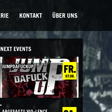
RIE
KONTAKT
ÜBER UNS
NEXT EVENTS
FR.
JUMPDAFUCKUP
07.08.
ABGESAGT!! VIO-LENCE,