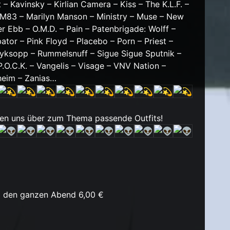
 Kavinsky – Kirlian Camera – Kiss – The K.L.F. –
– M83 – Marilyn Manson – Ministry – Muse – New
zer Ebb – O.M.D. – Pain – Patenbrigade: Wolff –
ator – Pink Floyd – Placebo – Porn – Priest –
yksopp – Rummelsnuff – Sigue Sigue Sputnik –
O.C.K. – Vangelis – Visage – VNV Nation –
sheim – Zanias…
uen uns über zum Thema passende Outfits!
 den ganzen Abend 6,00 €