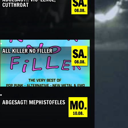
SA.
CUTTHROAT
08.08.
SA.
ALL KILLER NO FILLER
08.08.
MO.
ABGESAGT! MEPHISTOFELES
10.08.