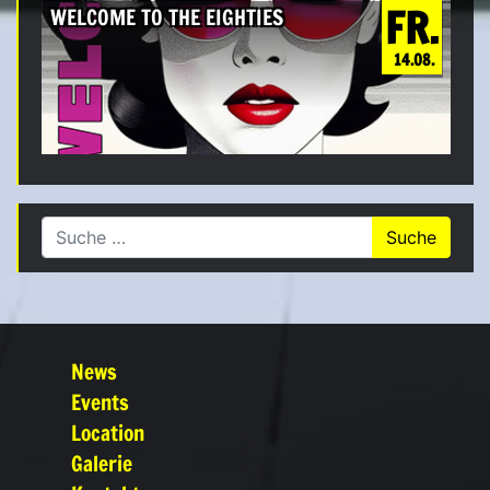
FR.
WELCOME TO THE EIGHTIES
14.08.
Suche nach:
News
Events
Location
Galerie