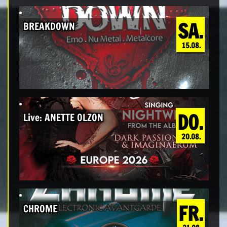
SA.
BREAKDOWN
15.08.
DO.
Live: ANETTE OLZON
20.08.
FR.
CHROME