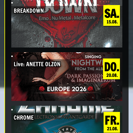
SA.
BREAKDOWN
15.08.
DO.
Live: ANETTE OLZON
20.08.
FR.
CHROME
21.08.