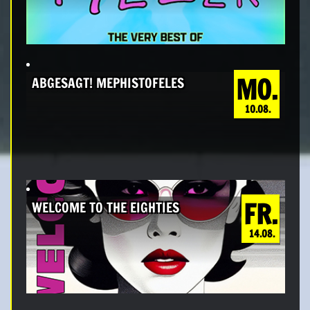
MO.
ABGESAGT! MEPHISTOFELES
10.08.
FR.
WELCOME TO THE EIGHTIES
14.08.