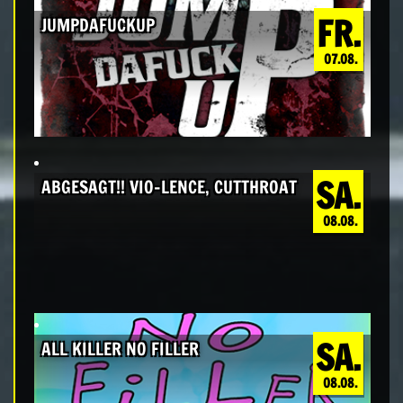
FR.
JUMPDAFUCKUP
07.08.
SA.
ABGESAGT!! VIO-LENCE, CUTTHROAT
08.08.
SA.
ALL KILLER NO FILLER
08.08.