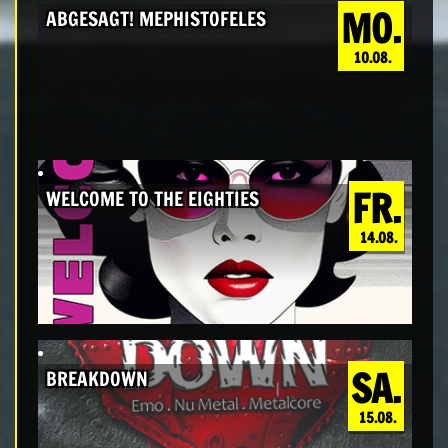
MO.
ABGESAGT! MEPHISTOFELES
10.08.
FR.
WELCOME TO THE EIGHTIES
14.08.
SA.
BREAKDOWN
15.08.