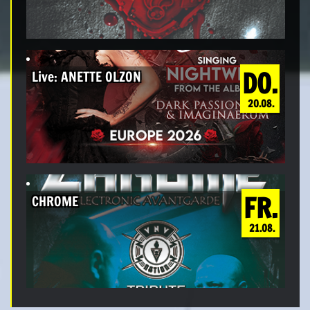
DO.
Live: ANETTE OLZON
20.08.
FR.
CHROME
21.08.