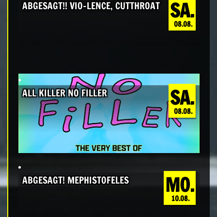
SA.
ABGESAGT!! VIO-LENCE, CUTTHROAT
08.08.
SA.
ALL KILLER NO FILLER
08.08.
MO.
ABGESAGT! MEPHISTOFELES
10.08.