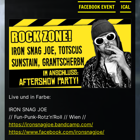
FACEBOOK EVENT
ICAL
Live und in Farbe:
IRON SNAG JOE
// Fun-Punk-Rotz’n’Roll // Wien //
https://
ironsnagjoe.bandcamp.com/
https://www.facebook.com/
ironsnagjoe/