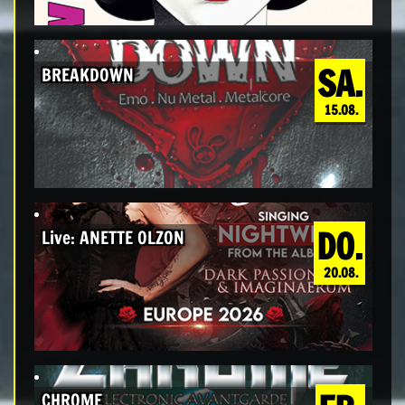
SA.
BREAKDOWN
15.08.
DO.
Live: ANETTE OLZON
20.08.
CHROME