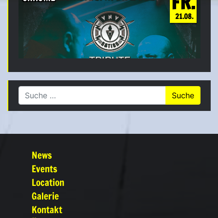
FR.
21.08.
Suche nach:
News
Events
Location
Galerie
Kontakt