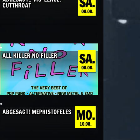
SA.
CUTTHROAT
08.08.
SA.
ALL KILLER NO FILLER
08.08.
MO.
ABGESAGT! MEPHISTOFELES
10.08.