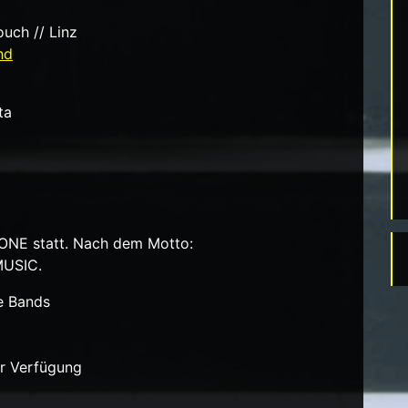
uch // Linz
nd
ta
ZONE statt. Nach dem Motto:
MUSIC.
ie Bands
ur Verfügung