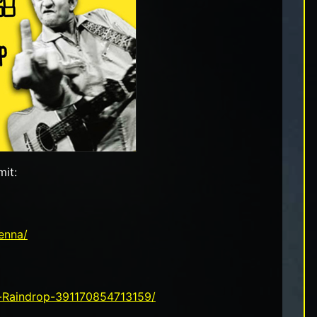
it:
enna/
a-Raindrop-391170854713159/