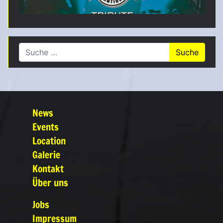
Suche nach:
News
Events
Location
Galerie
Kontakt
Über uns
Jobs
Impressum