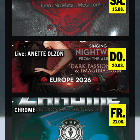
SA.
15.08.
DO.
Live: ANETTE OLZON
20.08.
FR.
CHROME
21.08.