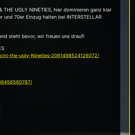
THE UGLY NINETIES, hier dominieren ganz klar
er und 70er Einzug halten bei INTERSTELLAR
nd steht bevor, wir freuen uns drauf!
ES
cini-the-ugly-Nineties-2061498524126072/
236456560787/