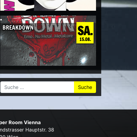
SA.
BREAKDOWN
15.08.
Suche nach:
per Room Vienna
ndstrasser Hauptstr. 38