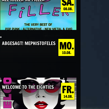
SA.
08.08.
MO.
ABGESAGT! MEPHISTOFELES
10.08.
FR.
WELCOME TO THE EIGHTIES
14.08.