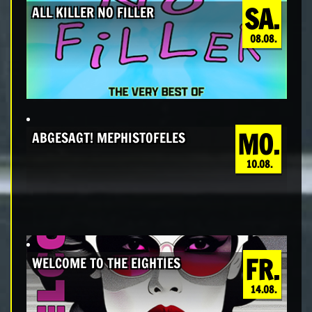
SA.
ALL KILLER NO FILLER
08.08.
MO.
ABGESAGT! MEPHISTOFELES
10.08.
FR.
WELCOME TO THE EIGHTIES
14.08.