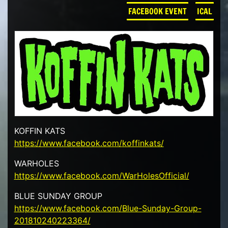
FACEBOOK EVENT
ICAL
KOFFIN KATS
https://www.facebook.com/
koffinkats/
WARHOLES
https://www.facebook.com/
WarHolesOfficial/
BLUE SUNDAY GROUP
https://www.facebook.com/
Blue-Sunday-Group-
201810240
223364/