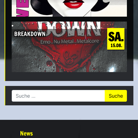
SA.
BREAKDOWN
15.08.
Suche nach:
News