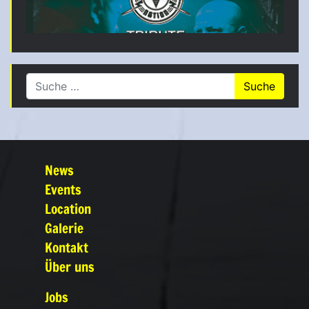
Suche nach:
News
Events
Location
Galerie
Kontakt
Über uns
Jobs