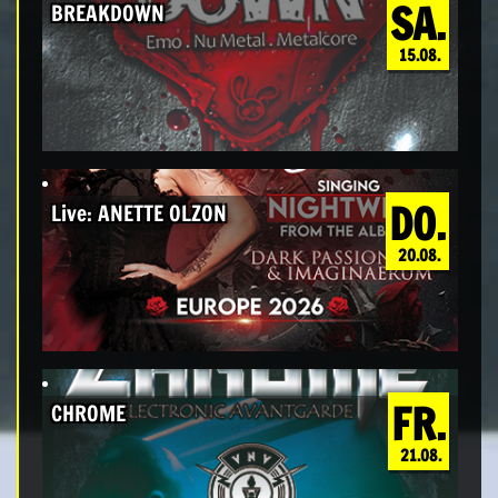
SA.
BREAKDOWN
15.08.
DO.
Live: ANETTE OLZON
20.08.
FR.
CHROME
21.08.