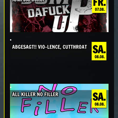
FR.
07.08.
SA.
ABGESAGT!! VIO-LENCE, CUTTHROAT
08.08.
SA.
ALL KILLER NO FILLER
08.08.