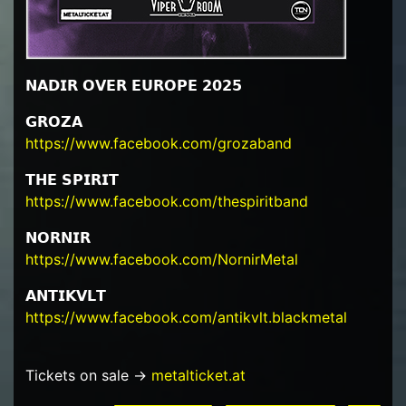
𝗡𝗔𝗗𝗜𝗥 𝗢𝗩𝗘𝗥 𝗘𝗨𝗥𝗢𝗣𝗘 𝟮𝟬𝟮𝟱
𝗚𝗥𝗢𝗭𝗔
https://www.facebook.com/grozaband
𝗧𝗛𝗘 𝗦𝗣𝗜𝗥𝗜𝗧
https://www.facebook.com/thespiritband
𝗡𝗢𝗥𝗡𝗜𝗥
https://www.facebook.com/NornirMetal
𝗔𝗡𝗧𝗜𝗞𝗩𝗟𝗧
https://www.facebook.com/antikvlt.blackmetal
Tickets on sale ->
metalticket.at