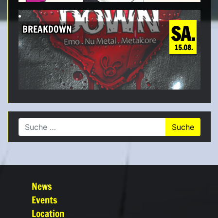
SA.
BREAKDOWN
15.08.
Suche nach:
News
Events
Location