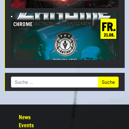
FR.
CHROME
21.08.
Suche nach:
News
Events