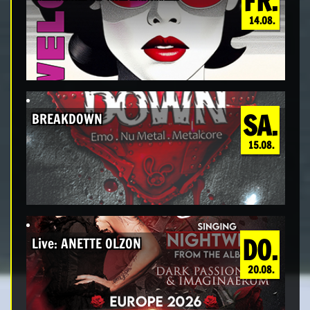
FR.
14.08.
SA.
BREAKDOWN
15.08.
DO.
Live: ANETTE OLZON
20.08.