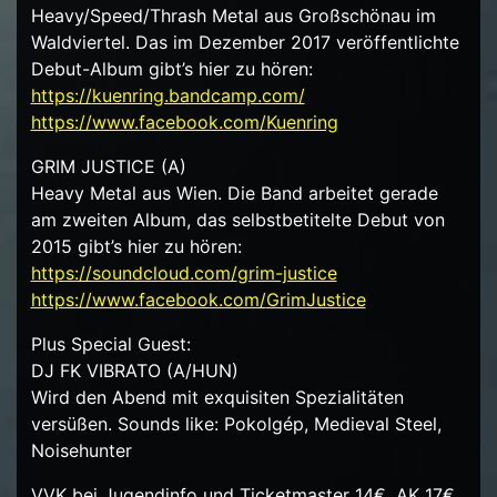
Heavy/Speed/Thrash Metal aus Großschönau im
Waldviertel. Das im Dezember 2017 veröffentlichte
Debut-Album gibt’s hier zu hören:
https://
kuenring.bandcamp.com/
https://www.facebook.com/
Kuenring
GRIM JUSTICE (A)
Heavy Metal aus Wien. Die Band arbeitet gerade
am zweiten Album, das selbstbetitelte Debut von
2015 gibt’s hier zu hören:
https://soundcloud.com/
grim-justice
https://www.facebook.com/
GrimJustice
Plus Special Guest:
DJ FK VIBRATO (A/HUN)
Wird den Abend mit exquisiten Spezialitäten
versüßen. Sounds like: Pokolgép, Medieval Steel,
Noisehunter
VVK bei Jugendinfo und Ticketmaster 14€, AK 17€