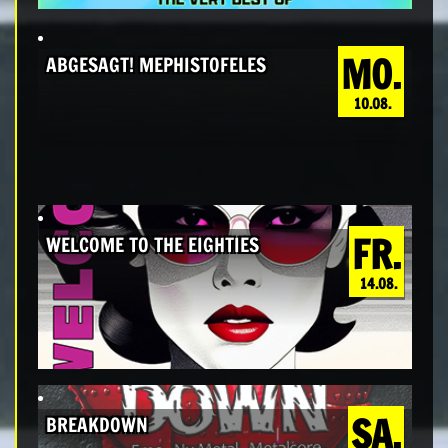
MO.
ABGESAGT! MEPHISTOFELES
10.08.
FR.
WELCOME TO THE EIGHTIES
14.08.
SA.
BREAKDOWN