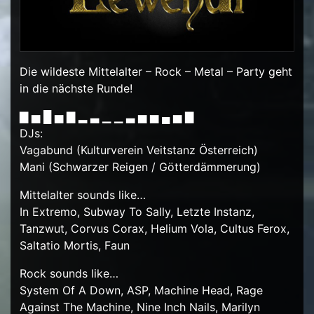
Die wildeste Mittelalter – Rock – Metal – Party geht
in die nächste Runde!
▇ ▅ █ ▅ ▇ ▂ ▃ ▁ ▁ ▃ ▅ ▅ ▄ ▅ ▇
DJs:
Vagabund (Kulturverein Veitstanz Österreich)
Mani (Schwarzer Reigen / Götterdämmerung)
Mittelalter sounds like…
In Extremo, Subway To Sally, Letzte Instanz,
Tanzwut, Corvus Corax, Helium Vola, Cultus Ferox,
Saltatio Mortis, Faun
Rock sounds like…
System Of A Down, ASP, Machine Head, Rage
Against The Machine, Nine Inch Nails, Marilyn