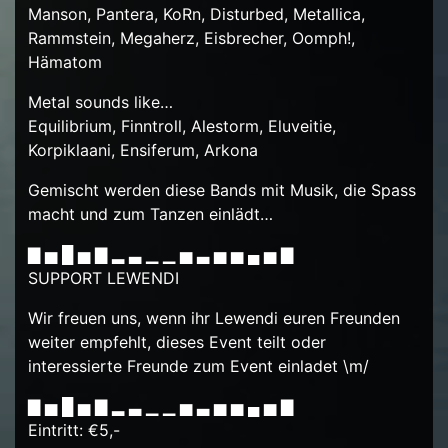
Manson, Pantera, KoRn, Disturbed, Metallica,
Rammstein, Megaherz, Eisbrecher, Oomph!,
Hämatom
Metal sounds like…
Equilibrium, Finntroll, Alestorm, Eluveitie,
Korpiklaani, Ensiferum, Arkona
Gemischt werden diese Bands mit Musik, die Spass
macht und zum Tanzen einlädt…
▇ ▅ █ ▅ ▇ ▂ ▃ ▁ ▁ ▅ ▃ ▅ ▅ ▄ ▅ ▇
SUPPORT LEWENDI
Wir freuen uns, wenn ihr Lewendi euren Freunden
weiter empfehlt, dieses Event teilt oder
interessierte Freunde zum Event einladet \m/
▇ ▅ █ ▅ ▇ ▂ ▃ ▁ ▁ ▅ ▃ ▅ ▅ ▄ ▅ ▇
Eintritt: €5,-