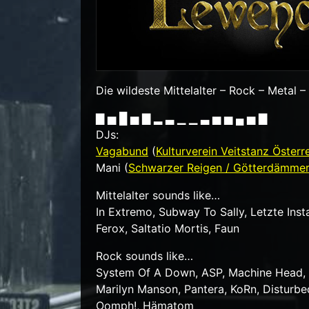
Die wildeste Mittelalter – Rock – Metal –
▇ ▅ █ ▅ ▇ ▂ ▃ ▁ ▁ ▃ ▅ ▅ ▄ ▅ ▇
DJs:
Vagabund
(
Kulturverein Veitstanz Österr
Mani (
Schwarzer Reigen / Götterdämme
Mittelalter sounds like…
In Extremo, Subway To Sally, Letzte Ins
Ferox, Saltatio Mortis, Faun
Rock sounds like…
System Of A Down, ASP, Machine Head, R
Marilyn Manson, Pantera, KoRn, Disturbe
Oomph!, Hämatom