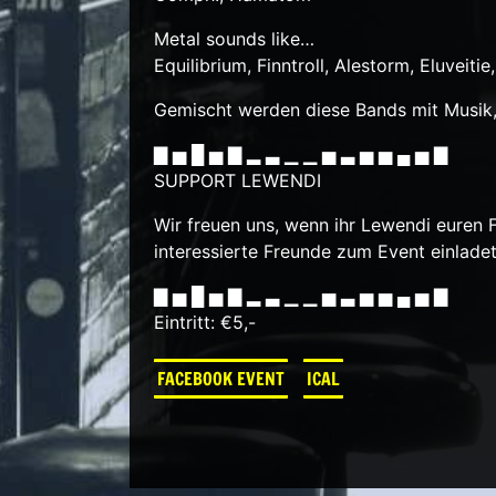
Metal sounds like…
Equilibrium, Finntroll, Alestorm, Eluveiti
Gemischt werden diese Bands mit Musik
▇ ▅ █ ▅ ▇ ▂ ▃ ▁ ▁ ▅ ▃ ▅ ▅ ▄ ▅ ▇
SUPPORT LEWENDI
Wir freuen uns, wenn ihr Lewendi euren F
interessierte Freunde zum Event einlade
▇ ▅ █ ▅ ▇ ▂ ▃ ▁ ▁ ▅ ▃ ▅ ▅ ▄ ▅ ▇
Eintritt: €5,-
FACEBOOK EVENT
ICAL