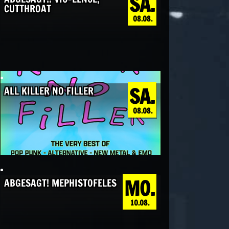
SA.
CUTTHROAT
08.08.
SA.
ALL KILLER NO FILLER
08.08.
MO.
ABGESAGT! MEPHISTOFELES
10.08.