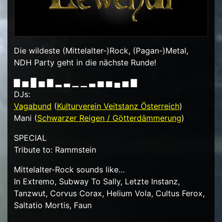
Die wildeste (Mittelalter-)Rock, (Pagan-)Metal,
NDH Party geht in die nächste Runde!
▇ ▅ █ ▅ ▇ ▂ ▃ ▁ ▁ ▃ ▅ ▅ ▄ ▅ ▇
DJs:
Vagabund
(
Kulturverein Veitstanz Österreich
)
Mani (
Schwarzer Reigen / Götterdämmerung
)
SPECIAL
Tribute to: Rammstein
Mittelalter-Rock sounds like…
In Extremo, Subway To Sally, Letzte Instanz,
Tanzwut, Corvus Corax, Helium Vola, Cultus Ferox,
Saltatio Mortis, Faun