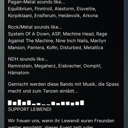
Pagan-Metal sounds like…
Equilibrium, Finntroll, Alestorm, Eluveitie,
Korpiklaani, Ensiferum, Heidevolk, Arkona
Rock/Metal sounds like…
System Of A Down, ASP, Machine Head, Rage
Against The Machine, Nine Inch Nails, Marilyn
Manson, Pantera, KoRn, Disturbed, Metallica
NDH sounds like…
Rammstein, Megaherz, Eisbrecher, Oomph!,
Hämatom
Gemischt werden diese Bands mit Musik, die Spass
macht und zum Tanzen einlädt…
▇ ▅ █ ▅ ▇ ▂ ▃ ▁ ▁ ▅ ▃ ▅ ▅ ▄ ▅ ▇
SUPPORT LEWENDI
Wir freuen uns, wenn ihr Lewendi euren Freunden
weiter empfehlt, dieses Event teilt oder