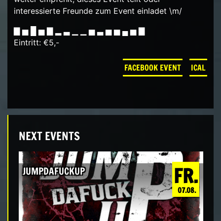
interessierte Freunde zum Event einladet \m/
▇ ▅ █ ▅ ▇ ▂ ▃ ▁ ▁ ▅ ▃ ▅ ▅ ▄ ▅ ▇
Eintritt: €5,-
FACEBOOK EVENT
ICAL
NEXT EVENTS
FR.
JUMPDAFUCKUP
07.08.