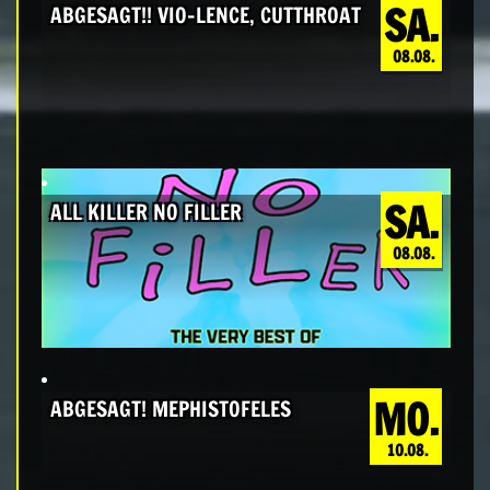
SA.
ABGESAGT!! VIO-LENCE, CUTTHROAT
08.08.
SA.
ALL KILLER NO FILLER
08.08.
MO.
ABGESAGT! MEPHISTOFELES
10.08.