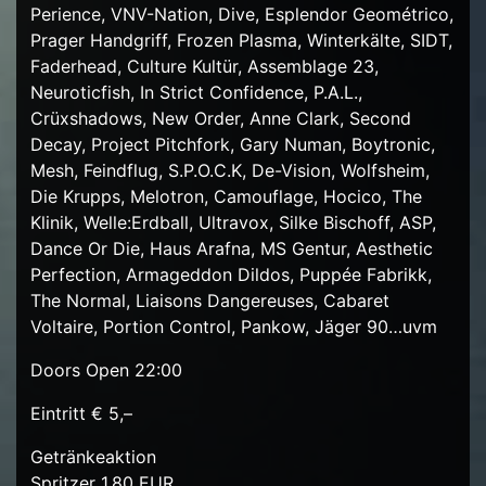
Perience, VNV-Nation, Dive, Esplendor Geométrico,
Prager Handgriff, Frozen Plasma, Winterkälte, SIDT,
Faderhead, Culture Kultür, Assemblage 23,
Neuroticfish, In Strict Confidence, P.A.L.,
Crüxshadows, New Order, Anne Clark, Second
Decay, Project Pitchfork, Gary Numan, Boytronic,
Mesh, Feindflug, S.P.O.C.K, De-Vision, Wolfsheim,
Die Krupps, Melotron, Camouflage, Hocico, The
Klinik, Welle:Erdball, Ultravox, Silke Bischoff, ASP,
Dance Or Die, Haus Arafna, MS Gentur, Aesthetic
Perfection, Armageddon Dildos, Puppée Fabrikk,
The Normal, Liaisons Dangereuses, Cabaret
Voltaire, Portion Control, Pankow, Jäger 90…uvm
Doors Open 22:00
Eintritt € 5,–
Getränkeaktion
Spritzer 1,80 EUR