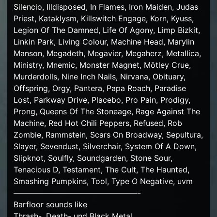
Silencio, Illdisposed, In Flames, Iron Maiden, Judas
Priest, Kataklysm, Killswitch Engage, Korn, Kyuss,
Legion Of The Damned, Life Of Agony, Limp Bizkit,
Linkin Park, Living Colour, Machine Head, Marylin
Manson, Megadeth, Megavier, Megaherz, Metallica,
Ministry, Mnemic, Monster Magnet, Mötley Crue,
Murderdolls, Nine Inch Nails, Nirvana, Obituary,
Offspring, Orgy, Pantera, Papa Roach, Paradise
Lost, Parkway Drive, Placebo, Pro Pain, Prodigy,
Prong, Queens Of The Stoneage, Rage Against The
Machine, Red Hot Chili Peppers, Refused, Rob
Zombie, Rammstein, Scars On Broadway, Sepultura,
Slayer, Sevendust, Silverchair, System Of A Down,
Slipknot, Soulfly, Soundgarden, Stone Sour,
Tenacious D, Testament, The Cult, The Haunted,
Smashing Pumpkins, Tool, Type O Negative, uvm
————————————————-
Barfloor sounds like
Thrash-, Death- und Black Metal