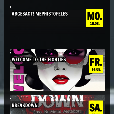
MO.
ABGESAGT! MEPHISTOFELES
10.08.
FR.
WELCOME TO THE EIGHTIES
14.08.
SA.
BREAKDOWN