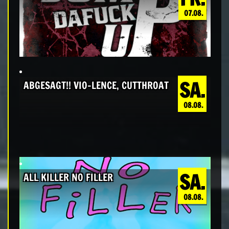
07.08.
SA.
ABGESAGT!! VIO-LENCE, CUTTHROAT
08.08.
SA.
ALL KILLER NO FILLER
08.08.