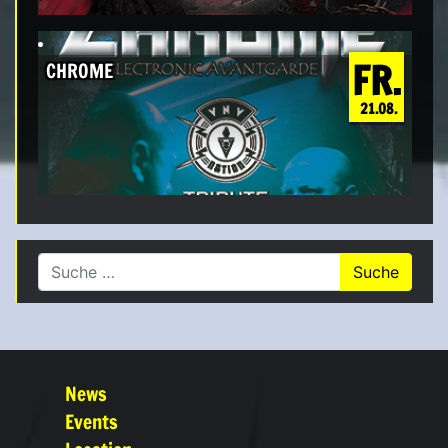
FR.
CHROME
21.08.
Suche nach:
News
Events